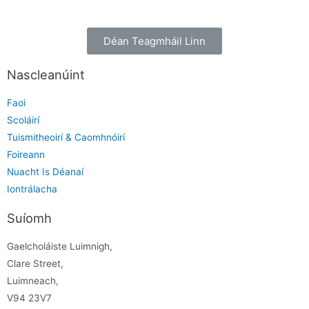
Déan Teagmháil Linn
Nascleanúint
Faoi
Scoláirí
Tuismitheoirí & Caomhnóirí
Foireann
Nuacht Is Déanaí
Iontrálacha
Suíomh
Gaelcholáiste Luimnigh,
Clare Street,
Luimneach,
V94 23V7