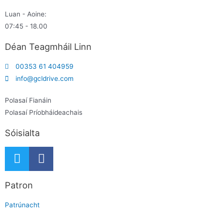
Luan - Aoine:
07:45 - 18.00
Déan Teagmháil Linn
00353 61 404959
info@gcldrive.com
Polasaí Fianáin
Polasaí Príobháideachais
Sóisialta
Patron
Patrúnacht